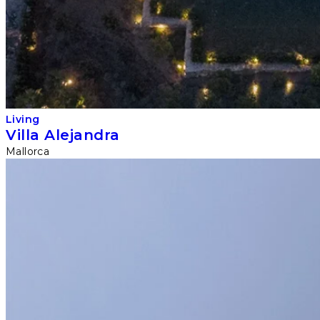
Living
Villa Alejandra
Mallorca