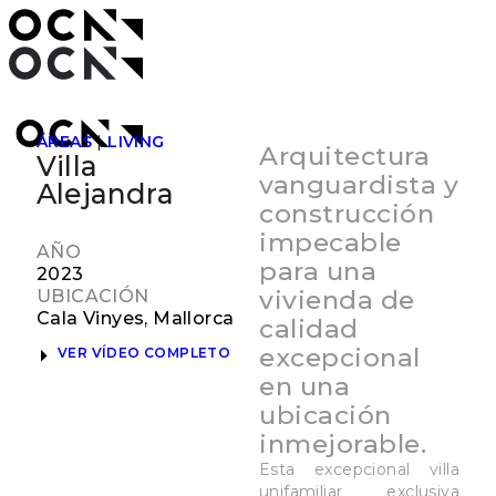
ÁREAS
|
LIVING
Arquitectura
Villa
vanguardista y
Alejandra
construcción
impecable
AÑO
para una
2023
vivienda de
UBICACIÓN
Cala Vinyes, Mallorca
calidad
excepcional
VER VÍDEO COMPLETO
en una
ubicación
inmejorable.
Esta excepcional villa
unifamiliar exclusiva