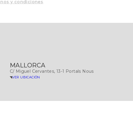
inos y condiciones
.
MALLORCA
C/ Miguel Cervantes, 13-1 Portals Nous
VER UBICACIÓN