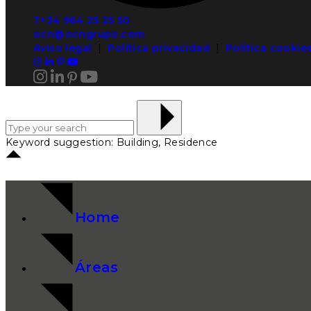
T+34 964 25 25 50
ocn@ocngrupo.com
Aviso legal
|
Política privacidad
|
Política cookie
Keyword suggestion: Building, Residence
Home
Áreas