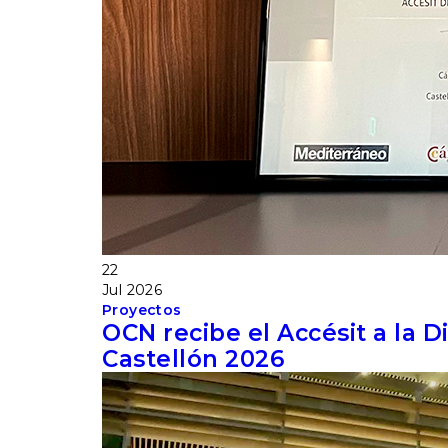
22
Jul
2026
Proyectos
OCN recibe el Accésit a la D
Castellón 2026