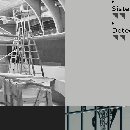
Sist
Dete