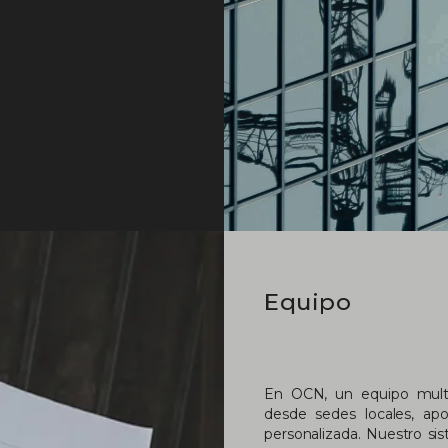
Equipo
En OCN, un equipo multid
desde sedes locales, ap
personalizada. Nuestro si