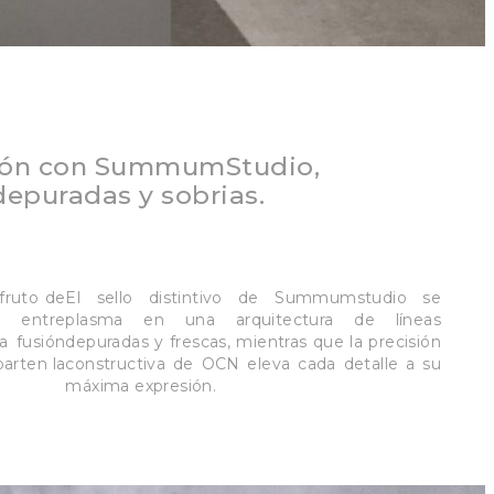
ión con SummumStudio,
depuradas y sobrias.
 fruto de
El sello distintivo de Summumstudio se
 entre
plasma en una arquitectura de líneas
a fusión
depuradas y frescas, mientras que la precisión
parten la
constructiva de OCN eleva cada detalle a su
máxima expresión.