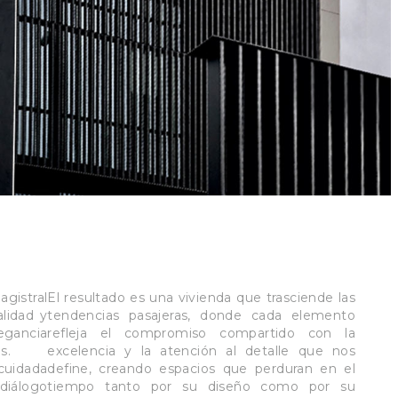
istral
El resultado es una vivienda que trasciende las
alidad y
tendencias pasajeras, donde cada elemento
egancia
refleja el compromiso compartido con la
s.
excelencia y la atención al detalle que nos
cuidada
define, creando espacios que perduran en el
iálogo
tiempo tanto por su diseño como por su