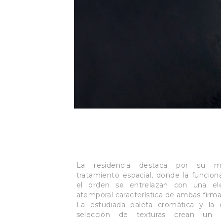
La residencia destaca por su mag
tratamiento espacial, donde la funcion
el orden se entrelazan con una el
atemporal característica de ambas firma
La estudiada paleta cromática y la 
selección de texturas crean un d