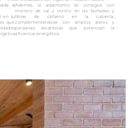
nada al
Además, el aislamiento se consigue con
mortero de cal y corcho en las fachadas y
l en su
fibras de cáñamo en la cubierta,
les que,
complementándose con amplios aleros y
lidades
persianas alicantinas que potencian la
ergética
eficiencia energética.