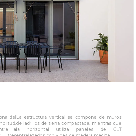
ona del
La estructura vertical se compone de muros
litud,
de ladrillos de tierra compactada, mientras que
ntre la
la horizontal utiliza paneles de CLT
s tres
entrelazados con vigas de madera maciza.