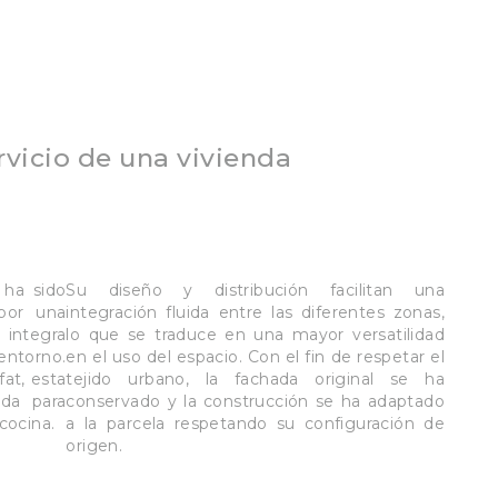
rvicio de una vivienda
 ha sido
Su diseño y distribución facilitan una
por una
integración fluida entre las diferentes zonas,
e integra
lo que se traduce en una mayor versatilidad
entorno.
en el uso del espacio. Con el fin de respetar el
fat, esta
tejido urbano, la fachada original se ha
ida para
conservado y la construcción se ha adaptado
cocina.
a la parcela respetando su configuración de
origen.