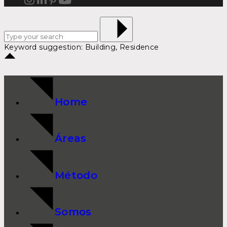
Keyword suggestion: Building, Residence
Home
Áreas
Método
Somos