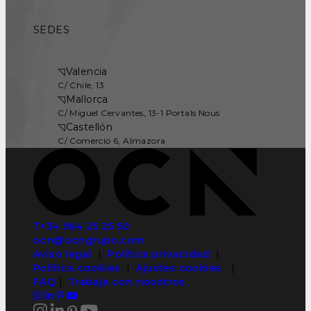
SEDES
◹
Valencia
C/ Chile, 13
◹
Mallorca
C/ Miguel Cervantes, 13-1 Portals Nous
◹
Castellón
C/ Comercio 6, Almazora
T+34 964 25 25 50
ocn@ocngrupo.com
Aviso legal
|
Política privacidad
|
Política cookies
|
Ajustes cookies
|
FAQ
|
Trabaja con nosotros