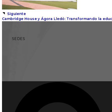
Siguiente
Cambridge House y Ágora Lledó: Transformando la educa
SEDES