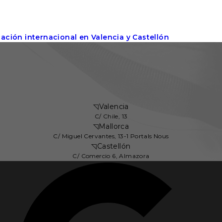
ción internacional en Valencia y Castellón
◹
Valencia
C/ Chile, 13
◹
Mallorca
C/ Miguel Cervantes, 13-1 Portals Nous
◹
Castellón
C/ Comercio 6, Almazora