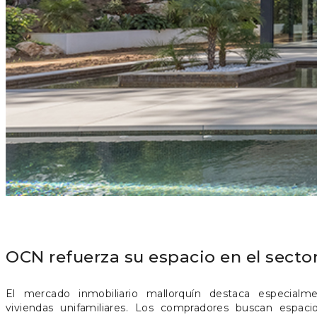
OCN refuerza su espacio en el sector
El mercado inmobiliario mallorquín destaca especia
naturales que combinan bienestar, una atractiva oferta de o
viviendas unifamiliares. Los compradores buscan espaci