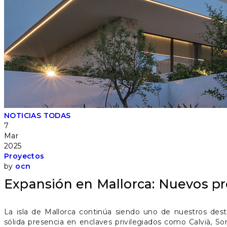
NOTICIAS
TODAS
7
Mar
2025
Proyectos
by
ocn
Expansión en Mallorca: Nuevos pr
La isla de Mallorca continúa siendo uno de nuestros dest
propias y un equipo local en constante crecimiento. Ent
sólida presencia en enclaves privilegiados como Calvià, So
destacados se encuentran la joya arquitectónica Aumallutx