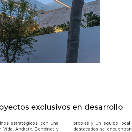
oyectos exclusivos en desarrollo
inos estratégicos, con una
re nuestros proyectos más
n Vida, Andratx, Bendinat y
 en Son Vida, la exclusiva