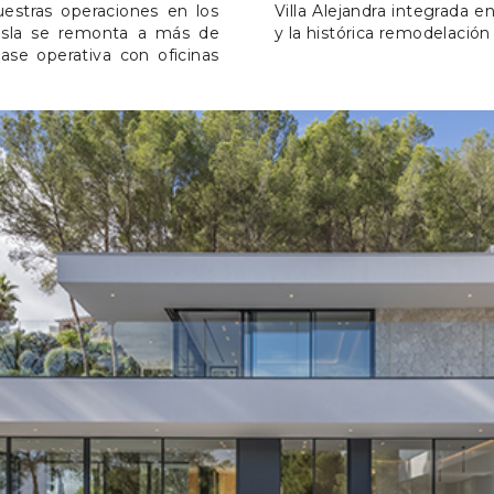
estras operaciones en los
 proyecto Costa d’En Blanes
 isla se remonta a más de
y la histórica remodelació
ase operativa con oficinas