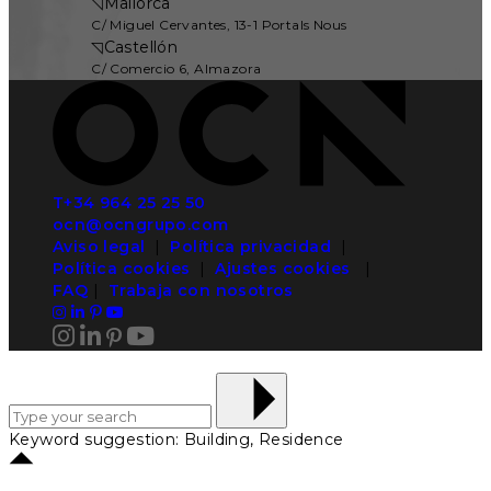
◹
Mallorca
C/ Miguel Cervantes, 13-1 Portals Nous
◹
Castellón
C/ Comercio 6, Almazora
T+34 964 25 25 50
ocn@ocngrupo.com
Aviso legal
|
Política privacidad
|
Política cookies
|
Ajustes cookies
|
FAQ
|
Trabaja con nosotros
Keyword suggestion: Building, Residence