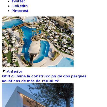
Twitter
LinkedIn
Pinterest
Anterior
OCN culmina la construcción de dos parques
acuáticos de más de 17.000 m²