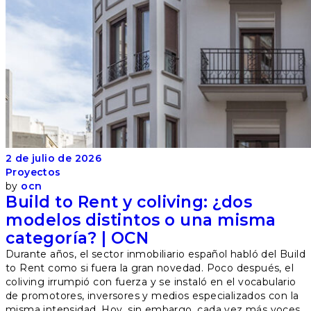
2 de julio de 2026
Proyectos
by
ocn
Build to Rent y coliving: ¿dos
modelos distintos o una misma
categoría? | OCN
Durante años, el sector inmobiliario español habló del Build
to Rent como si fuera la gran novedad. Poco después, el
coliving irrumpió con fuerza y se instaló en el vocabulario
de promotores, inversores y medios especializados con la
misma intensidad. Hoy, sin embargo, cada vez más voces