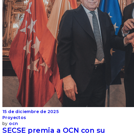
15 de diciembre de 2025
Proyectos
by
ocn
SECSE premia a OCN con su