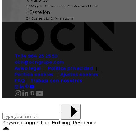
C/ Miguel Cervantes, 13-1 Portals Nous
◹
Castellón
C/ Comercio 6, Almazora
T+34 964 25 25 50
ocn@ocngrupo.com
Aviso legal
|
Política privacidad
|
Política cookies
|
Ajustes cookies
|
FAQ
|
Trabaja con nosotros
Keyword suggestion: Building, Residence