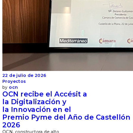
22 de julio de 2026
Proyectos
by
ocn
OCN recibe el Accésit a
la Digitalización y
la Innovación en el
Premio Pyme del Año de Castellón
2026
OCN, constructora de alto