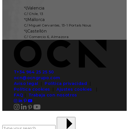
◹
Valencia
C/ Chile, 13
◹
Mallorca
C/ Miguel Cervantes, 13-1 Portals Nous
◹
Castellón
C/ Comercio 6, Almazora
T+34 964 25 25 50
ocn@ocngrupo.com
Aviso legal
|
Política privacidad
|
Política cookies
|
Ajustes cookies
|
FAQ
|
Trabaja con nosotros