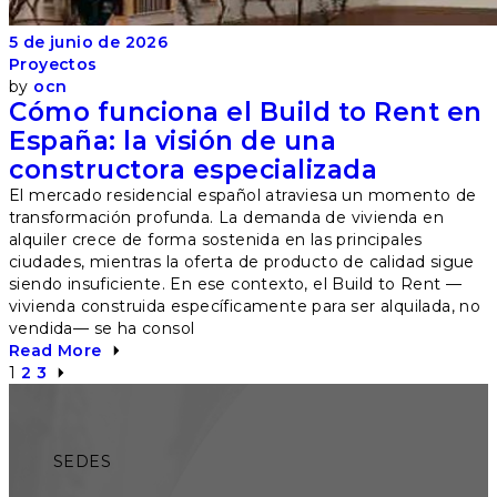
5 de junio de 2026
Proyectos
by
ocn
Cómo funciona el Build to Rent en
España: la visión de una
constructora especializada
El mercado residencial español atraviesa un momento de
transformación profunda. La demanda de vivienda en
alquiler crece de forma sostenida en las principales
ciudades, mientras la oferta de producto de calidad sigue
siendo insuficiente. En ese contexto, el Build to Rent —
vivienda construida específicamente para ser alquilada, no
vendida— se ha consol
Read More
Paginación
1
2
3
de
entradas
SEDES