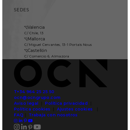
SEDES
◹
Valencia
C/ Chile, 13
◹
Mallorca
C/ Miguel Cervantes, 13-1 Portals Nous
◹
Castellón
C/ Comercio 6, Almazora
T+34 964 25 25 50
ocn@ocngrupo.com
Aviso legal
|
Política privacidad
|
Política cookies
|
Ajustes cookies
|
FAQ
|
Trabaja con nosotros