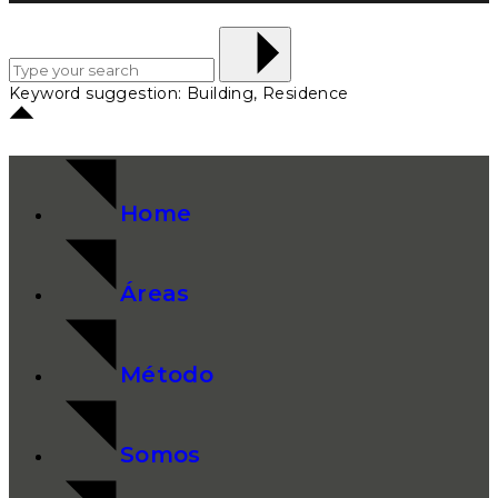
Keyword suggestion: Building, Residence
Home
Áreas
Método
Somos