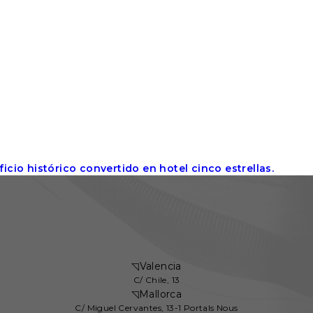
icio histórico convertido en hotel cinco estrellas.
◹
Valencia
C/ Chile, 13
◹
Mallorca
C/ Miguel Cervantes, 13-1 Portals Nous