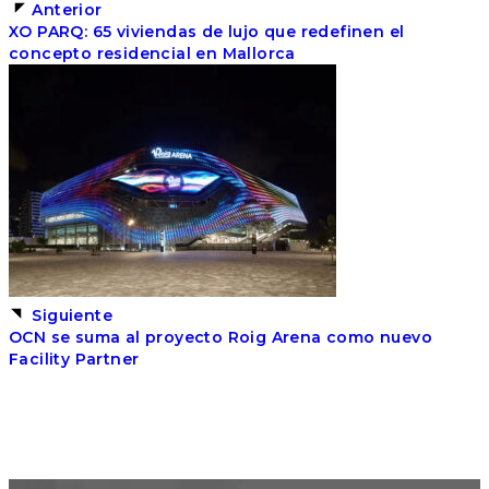
Anterior
XO PARQ: 65 viviendas de lujo que redefinen el
concepto residencial en Mallorca
Siguiente
OCN se suma al proyecto Roig Arena como nuevo
Facility Partner