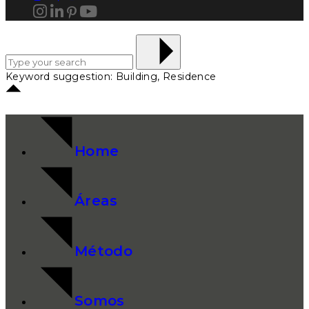
Keyword suggestion: Building, Residence
Home
Áreas
Método
Somos