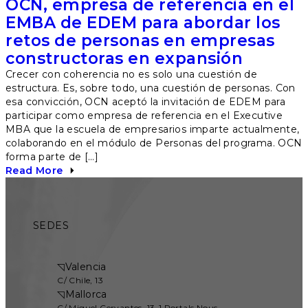
OCN, empresa de referencia en el
EMBA de EDEM para abordar los
retos de personas en empresas
constructoras en expansión
Crecer con coherencia no es solo una cuestión de
estructura. Es, sobre todo, una cuestión de personas. Con
esa convicción, OCN aceptó la invitación de EDEM para
participar como empresa de referencia en el Executive
MBA que la escuela de empresarios imparte actualmente,
colaborando en el módulo de Personas del programa. OCN
forma parte de […]
Read More
SEDES
◹
Valencia
C/ Chile, 13
◹
Mallorca
C/ Miguel Cervantes, 13-1 Portals Nous