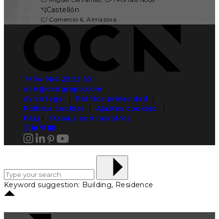
◹
Castellón
C/ Comercio 6, Almazora
T+34 964 25 25 50
ocn@ocngrupo.com
Aviso legal
|
Política privacidad
|
Política cookies
|
Ajustes cookies
|
FAQ
|
Trabaja con nosotros
Keyword suggestion: Building, Residence