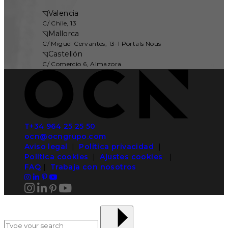
◹
Valencia
C/ Chile, 13
◹
Mallorca
C/ Miguel Cervantes, 13-1 Portals Nous
◹
Castellón
C/ Comercio 6, Almazora
T+34 964 25 25 50
ocn@ocngrupo.com
Aviso legal
|
Política privacidad
|
Política cookies
|
Ajustes cookies
|
FAQ
|
Trabaja con nosotros