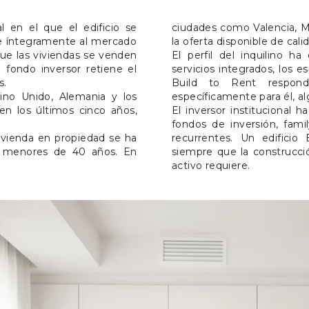
 en el que el edificio se
ciudades como Valencia, M
se íntegramente al mercado
la oferta disponible de cali
 que las viviendas se venden
El perfil del inquilino ha 
 fondo inversor retiene el
servicios integrados, los e
s.
Build to Rent respon
no Unido, Alemania y los
específicamente para él, al
n los últimos cinco años,
El inversor institucional 
fondos de inversión, fami
vivienda en propiedad se ha
recurrentes. Un edifici
s menores de 40 años. En
siempre que la construcció
activo requiere.