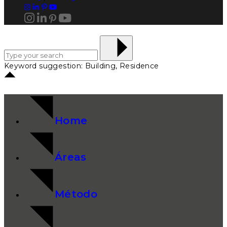
Keyword suggestion: Building, Residence
Home
Áreas
Método