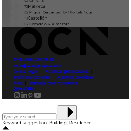
C/ Chile, 13
◹
Mallorca
C/ Miguel Cervantes, 13-1 Portals Nous
◹
Castellón
C/ Comercio 6, Almazora
T+34 964 25 25 50
ocn@ocngrupo.com
Aviso legal
|
Política privacidad
|
Política cookies
|
Ajustes cookies
|
FAQ
|
Trabaja con nosotros
Keyword suggestion: Building, Residence