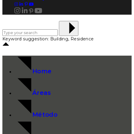
Keyword suggestion: Building, Residence
Home
Áreas
Método