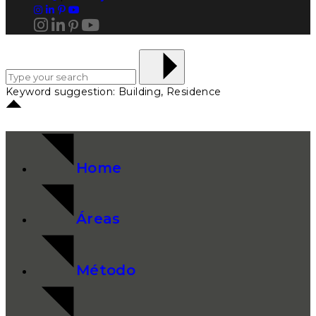
Keyword suggestion: Building, Residence
Home
Áreas
Método