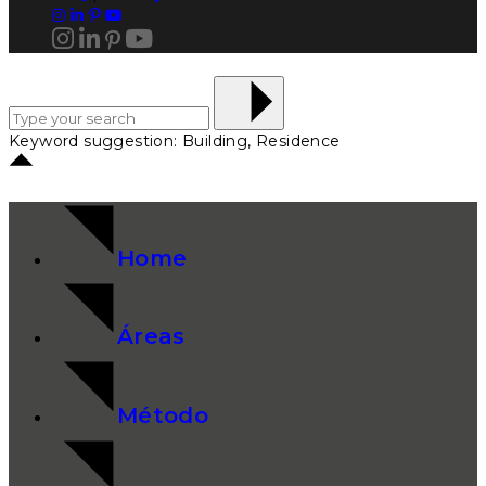
Keyword suggestion: Building, Residence
Home
Áreas
Método