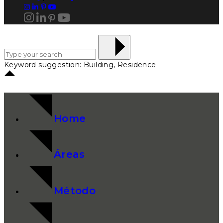
Keyword suggestion: Building, Residence
Home
Áreas
Método