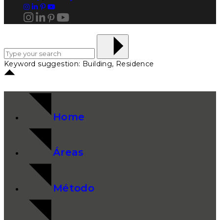
Keyword suggestion: Building, Residence
Home
Áreas
Método