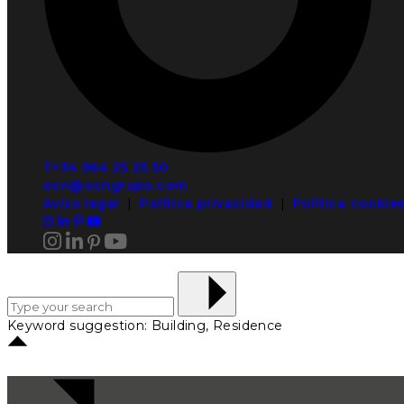
T+34 964 25 25 50
ocn@ocngrupo.com
Aviso legal
|
Política privacidad
|
Política cookie
Keyword suggestion: Building, Residence