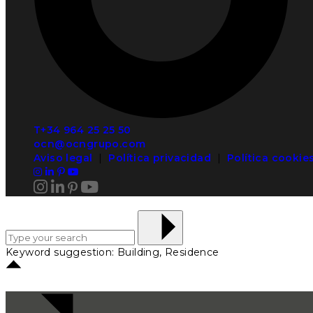
T+34 964 25 25 50
ocn@ocngrupo.com
Aviso legal
|
Política privacidad
|
Política cookie
Keyword suggestion: Building, Residence