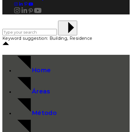
Keyword suggestion: Building, Residence
Home
Áreas
Método