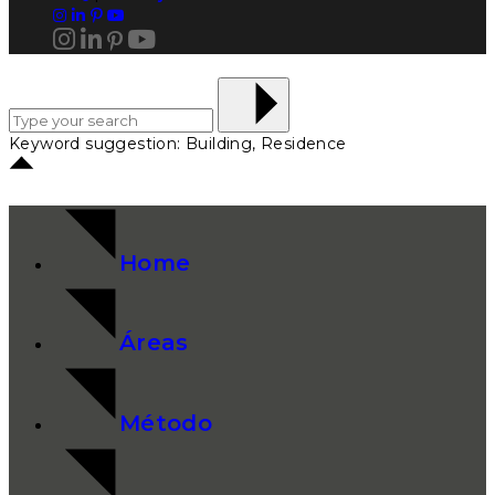
Keyword suggestion: Building, Residence
Home
Áreas
Método