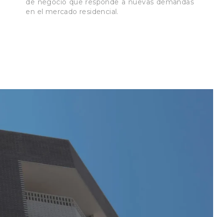
de negocio que responde a nuevas demandas
en el mercado residencial.