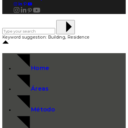
Keyword suggestion: Building, Residence
Home
Áreas
Método