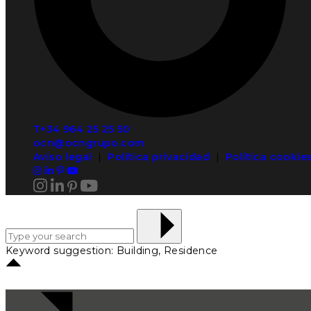
T+34 964 25 25 50
ocn@ocngrupo.com
Aviso legal
|
Política privacidad
|
Política cookie
Keyword suggestion: Building, Residence