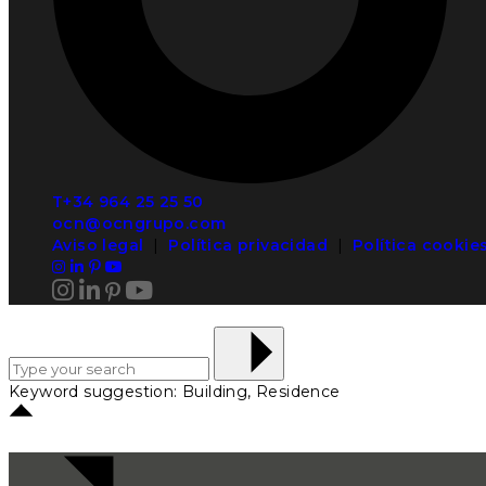
T+34 964 25 25 50
ocn@ocngrupo.com
Aviso legal
|
Política privacidad
|
Política cookie
Keyword suggestion: Building, Residence