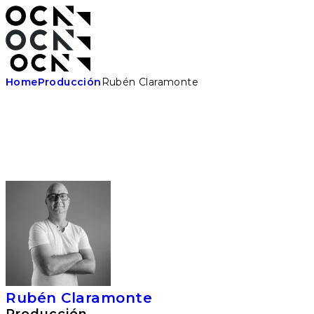
Skip
to
the
content
Home
Producción
Rubén Claramonte
Rubén Claramonte
Producción