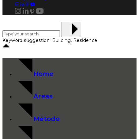
Keyword suggestion: Building, Residence
Home
Áreas
Método