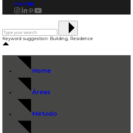
Keyword suggestion: Building, Residence
Home
Áreas
Método