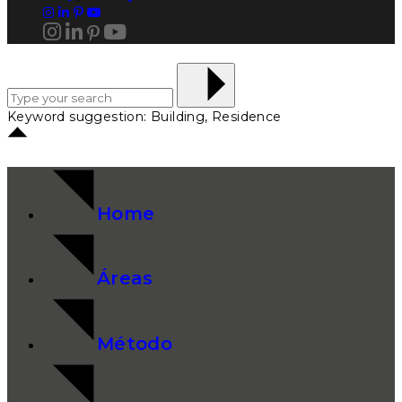
Keyword suggestion: Building, Residence
Home
Áreas
Método