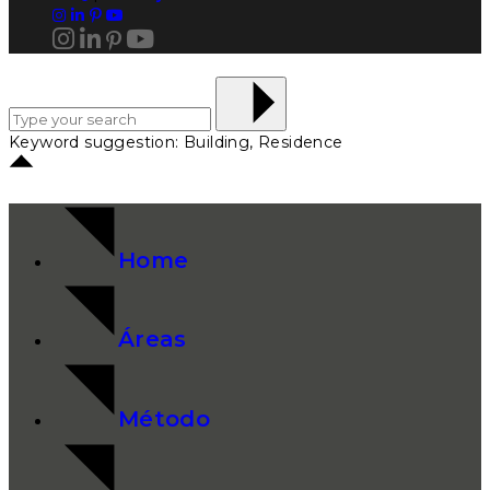
Keyword suggestion: Building, Residence
Home
Áreas
Método