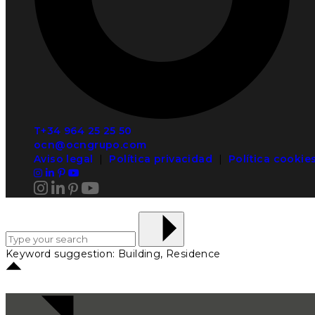
T+34 964 25 25 50
ocn@ocngrupo.com
Aviso legal
|
Política privacidad
|
Política cookie
Keyword suggestion: Building, Residence