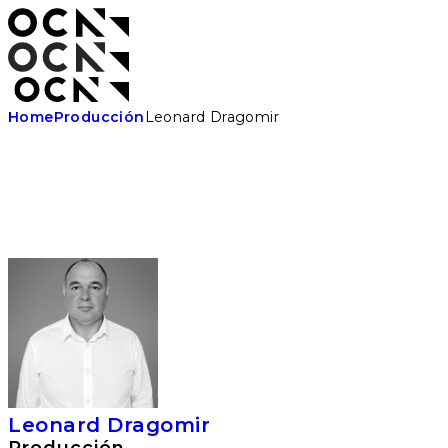
Skip
to
the
content
Home
Producción
Leonard Dragomir
Leonard Dragomir
Producción