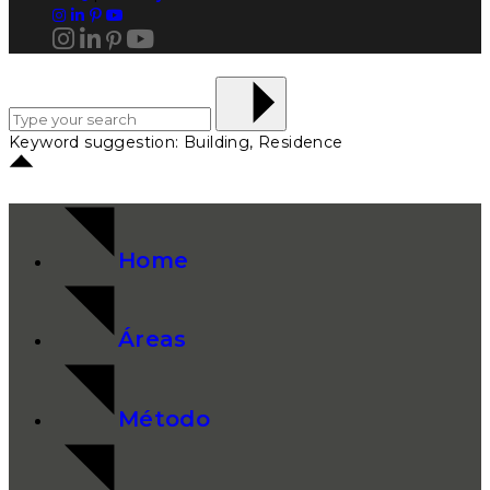
Keyword suggestion: Building, Residence
Home
Áreas
Método