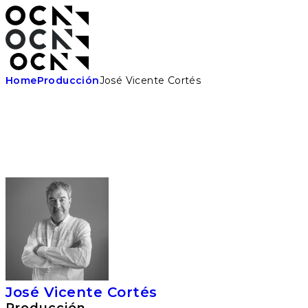
Skip
to
the
content
Home
Producción
José Vicente Cortés
José Vicente Cortés
Producción