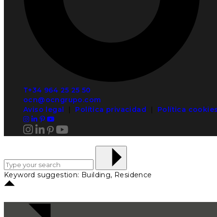
T+34 964 25 25 50
ocn@ocngrupo.com
Aviso legal
|
Política privacidad
|
Política cookie
Keyword suggestion: Building, Residence