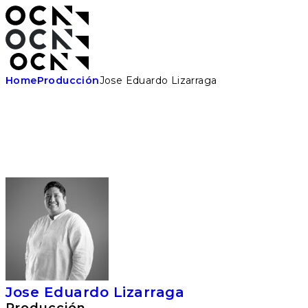
Skip
to
the
content
Home
Producción
Jose Eduardo Lizarraga
Jose Eduardo Lizarraga
Producción