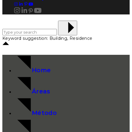
Keyword suggestion: Building, Residence
Home
Áreas
Método