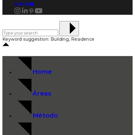
Keyword suggestion: Building, Residence
Home
Áreas
Método