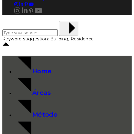
Keyword suggestion: Building, Residence
Home
Áreas
Método