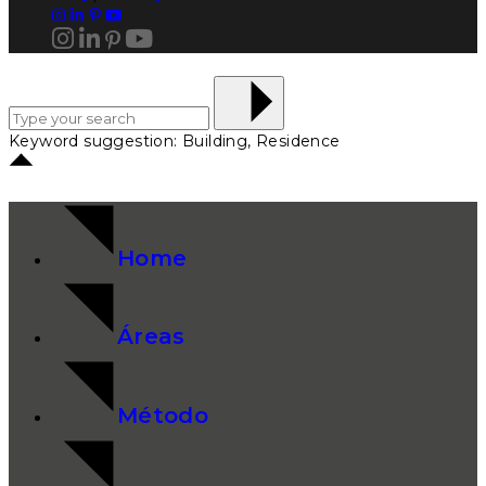
Keyword suggestion: Building, Residence
Home
Áreas
Método