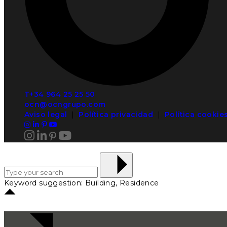
T+34 964 25 25 50
ocn@ocngrupo.com
Aviso legal
|
Política privacidad
|
Política cookie
Keyword suggestion: Building, Residence