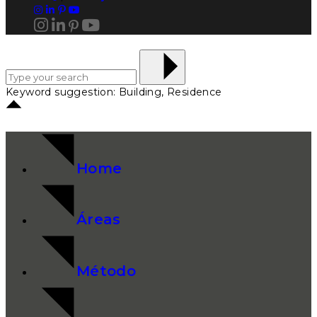
Keyword suggestion: Building, Residence
Home
Áreas
Método