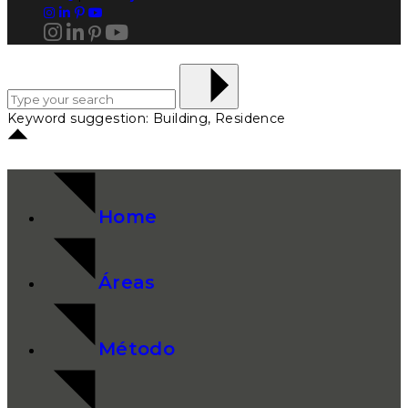
Keyword suggestion: Building, Residence
Home
Áreas
Método