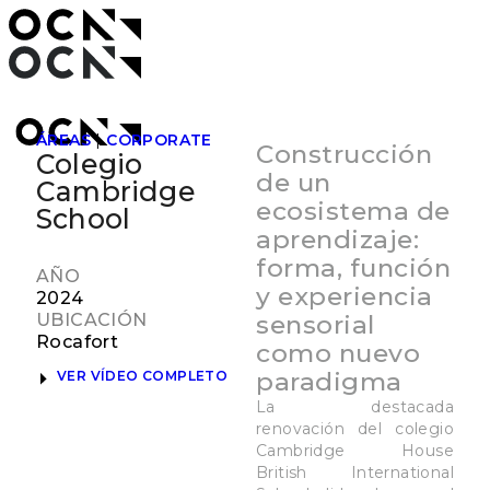
ÁREAS
|
CORPORATE
Construcción
Colegio
de un
Cambridge
ecosistema de
School
aprendizaje:
forma, función
AÑO
y experiencia
2024
UBICACIÓN
sensorial
Rocafort
como nuevo
paradigma
VER VÍDEO COMPLETO
La destacada
renovación del colegio
Cambridge House
British International