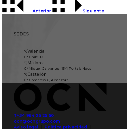
Anterior
Siguiente
SEDES
◹
Valencia
C/ Chile, 13
◹
Mallorca
C/ Miguel Cervantes, 13-1 Portals Nous
◹
Castellón
C/ Comercio 6, Almazora
T+34 964 25 25 50
ocn@ocngrupo.com
Aviso legal
|
Política privacidad
|