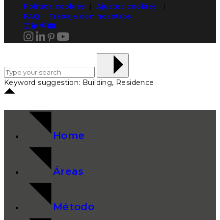
Política cookies
|
Ajustes cookies
|
FAQ
|
Trabaja con nosotros
Keyword suggestion: Building, Residence
Home
Áreas
Método