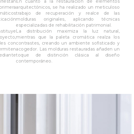
iestan
En cuanto a la restauración de elementos
primera
arquitectónicos, se ha realizado un meticuloso
máticos
trabajo de recuperación y realce de las
icación
molduras originales, aplicando técnicas
especializadas de rehabilitación patrimonial.
stituye
La distribución maximiza la luz natural,
yecto,
mientras que la paleta cromática realza los
les con
contrastes, creando un ambiente sofisticado y
ermiten
acogedor. Las molduras restauradas añaden un
diante
toque de distinción clásica al diseño
contemporáneo.