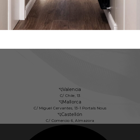
◹
Valencia
C/ Chile, 13
◹
Mallorca
C/ Miguel Cervantes, 13-1 Portals Nous
◹
Castellón
C/ Comercio 6, Almazora